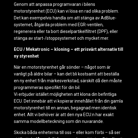
Genom att anpassa programvaran i bilens
motorstyrenhet (ECU) kan vi lösa en rad olika problem.
Det kan exempelvis handla om att stänga av AdBlue-
systemet, åtgärda problem med EGR-ventilen,
regenerera eller ta bort dieselpartikelfiltret (DPF), eller
stänga av start-/stoppsystemet och mycket mer.
ECU / Mekatronic – kloning – ett prisvärt alternativ till
ny styrenhet
När en motorstyrenhet går sönder – något som är
vanligt på äldre bilar – kan det bli kostsamt att beställa
en ny enhet från märkesverkstad, särskilt då den måste
programmeras specifikt för din bil.
Vi erbjuder istället möjligheten att klona din befintliga
ECU. Det innebär att vi kopierar innehållet från din gamla
motorstyrenhet till en annan, begagnad men identisk
enhet. Allt vi behöver är att den nya ECU:n har exakt
samma modellbeteckning som din nuvarande.
Skicka båda enheterna till oss – eller kom förbi – så ser