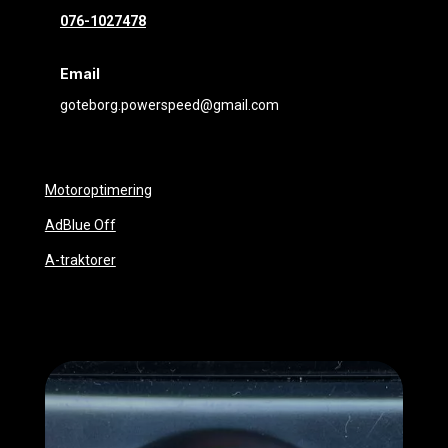
076-1027478
Email
goteborg.powerspeed@gmail.com
Motoroptimering
AdBlue Off
A-traktorer