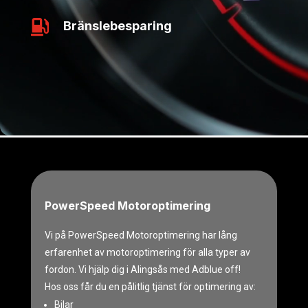

Bränslebesparing
PowerSpeed Motoroptimering
Vi på PowerSpeed Motoroptimering har lång
erfarenhet av motoroptimering för alla typer av
fordon. Vi hjälp dig i Alingsås med Adblue off!
Hos oss får du en pålitlig tjänst för optimering av:
Bilar