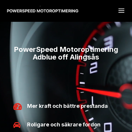
Videospelare
PowerSpeed Motoroptimering
Adblue off Alingsås

Mer kraft och bättre prestanda

Roligare och säkrare fordon