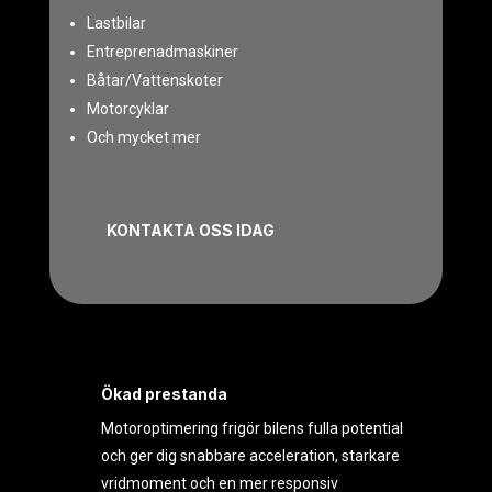
Lastbilar
Entreprenadmaskiner
Båtar/Vattenskoter
Motorcyklar
Och mycket mer
KONTAKTA OSS IDAG
Ökad prestanda
Motoroptimering frigör bilens fulla potential
och ger dig snabbare acceleration, starkare
vridmoment och en mer responsiv